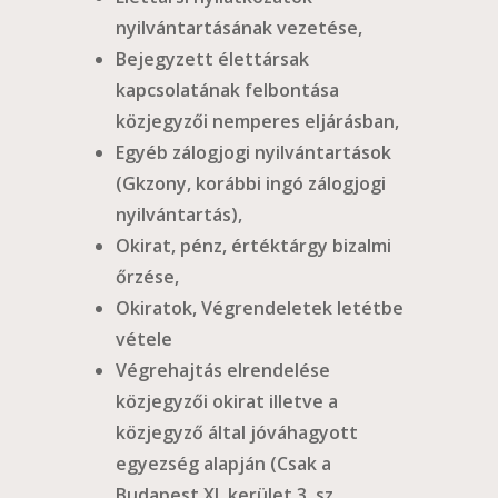
nyilvántartásának vezetése,
Bejegyzett élettársak
kapcsolatának felbontása
közjegyzői nemperes eljárásban,
Egyéb zálogjogi nyilvántartások
(Gkzony, korábbi ingó zálogjogi
nyilvántartás),
Okirat, pénz, értéktárgy bizalmi
őrzése,
Okiratok, Végrendeletek letétbe
vétele
Végrehajtás elrendelése
közjegyzői okirat illetve a
közjegyző által jóváhagyott
egyezség alapján (Csak a
Budapest XI. kerület 3. sz.