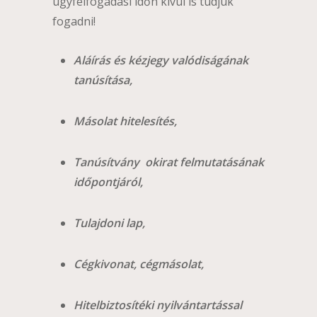
ügyfélfogadási időn kívül is tudjuk
fogadni!
Aláírás és kézjegy valódiságának
tanúsítása,
M
ásolat hitelesítés,
Tanúsítvány okirat felmutatásának
időpontjáról,
Tulajdoni lap,
Cégkivonat, cégmásolat,
Hitelbiztosítéki nyilvántartással