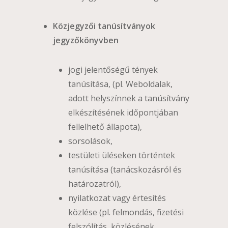
Közjegyzői tanúsítványok
jegyzőkönyvben
jogi jelentőségű tények
tanúsítása, (pl. Weboldalak,
adott helyszínnek a tanúsítvány
elkészítésének időpontjában
fellelhető állapota),
sorsolások,
testületi üléseken történtek
tanúsítása (tanácskozásról és
határozatról),
nyilatkozat vagy értesítés
közlése (pl. felmondás, fizetési
felszólítás, közlésének