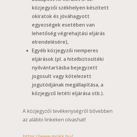
közjegyzői székhelyen készített
okiratok és jóváhagyott
egyezségek esetében van
lehetőség végrehajtási eljárás
elrendelésére),
Egyéb közjegyzői nemperes
eljárások (pl. a hitelbiztosítéki
nyilvántartásba bejegyzett
jogosult vagy kötelezett
jogutódjának megállapítása, a
közjegyző letéti eljárása stb.).
A közjegyzői tevékenységről bővebben
az alábbi linkeken olvashat!
https://www.mokk.hu/