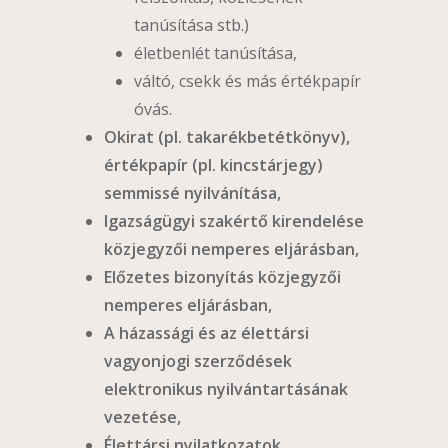
tanúsítása stb.)
életbenlét tanúsítása,
váltó, csekk és más értékpapír
óvás.
Okirat (pl. takarékbetétkönyv),
értékpapír (pl. kincstárjegy)
semmissé nyilvánítása,
Igazságügyi szakértő kirendelése
közjegyzői nemperes eljárásban,
Előzetes bizonyítás közjegyzői
nemperes eljárásban,
A házassági és az élettársi
vagyonjogi szerződések
elektronikus nyilvántartásának
vezetése,
Élettársi nyilatkozatok