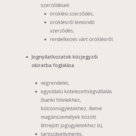
szerződések:
öröklési szerződés,
öröklésről lemondó
szerződés,
rendelkezés várt öröklésről.
Jognyilatkozatok közjegyzői
okiratba foglalása
végrendelet,
egyoldalú kötelezettségvállalás
(banki hitelekhez,
kölcsönügyletekhez, illetve
magánszemélyek között
létrejött jogügyletekhez is),
tartozáselismerés,