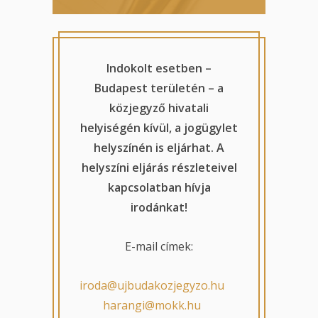
Indokolt esetben –
Budapest területén – a
közjegyző hivatali
helyiségén kívül, a jogügylet
helyszínén is eljárhat. A
helyszíni eljárás részleteivel
kapcsolatban hívja
irodánkat!
E-mail címek:
iroda@ujbudakozjegyzo.hu
harangi@mokk.hu