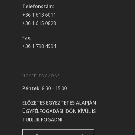
Telefonszám:
+36 1 613 6011
+36 1 615 0828
Fax:
+36 1 798 4994
ÜGYFÉLFOGADÁS
Péntek:
8.30 - 15.00
ELŐZETES EGYEZTETÉS ALAPJÁN
ÜGYFÉLFOGADÁSI IDŐN KÍVÜL IS
TUDJUK FOGADNI!