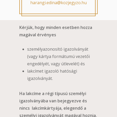
harangi.edina@kozjegyzo.hu
Kérjük, hogy minden esetben hozza
magával érvényes
személyazonosító igazolványát
(vagy kártya formátumú vezetői
engedélyét, vagy útlevelét) és
lakcímet igazoló hatósági
igazolványát.
Ha lakcíme a régi típusú személyi
igazolványába van bejegyezve és
nincs lakcímkártyája, elegendő a
személyi igazolványát magával hoznia.